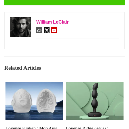
William LeClair
Related Articles
Lovense Kraken : Mon Avis
Lovense Ridge (Avis) :